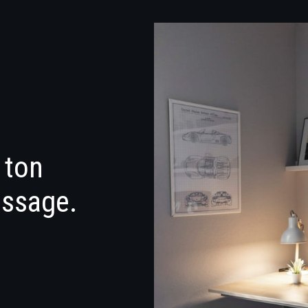
 ton
essage.