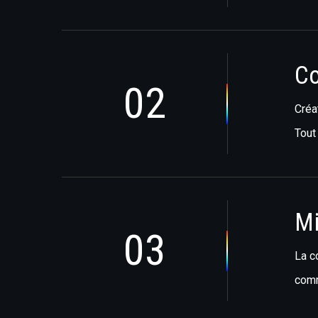
Co
02
Créa
Tout
Mi
03
La c
comm