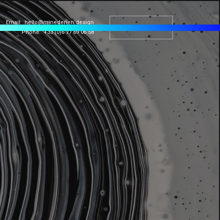
Email:
hello@minederien.design
CONTACT
Phone: +33 (0)6 77 69 06 58