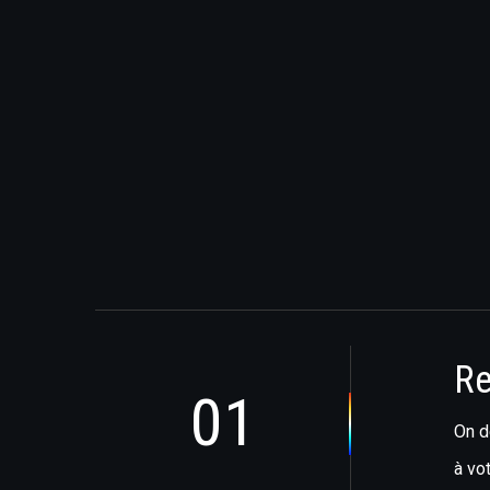
Re
01
On d
à vo