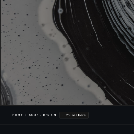
← You are here
HOME
SOUND DESIGN